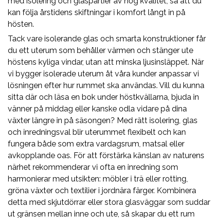
med isolering och glaspartier av hög kvalitet, så att du
kan följa årstidens skiftningar i komfort långt in på
hösten.
Tack vare isolerande glas och smarta konstruktioner får
du ett uterum som behåller värmen och stänger ute
höstens kyliga vindar, utan att minska ljusinsläppet. När
vi bygger isolerade uterum åt våra kunder anpassar vi
lösningen efter hur rummet ska användas. Vill du kunna
sitta där och läsa en bok under höstkvällarna, bjuda in
vänner på middag eller kanske odla vidare på dina
växter längre in på säsongen? Med rätt isolering, glas
och inredningsval blir uterummet flexibelt och kan
fungera både som extra vardagsrum, matsal eller
avkopplande oas. För att förstärka känslan av naturens
närhet rekommenderar vi ofta en inredning som
harmonierar med utsikten: möbler i trä eller rotting,
gröna växter och textilier i jordnära färger. Kombinera
detta med skjutdörrar eller stora glasväggar som suddar
ut gränsen mellan inne och ute, så skapar du ett rum