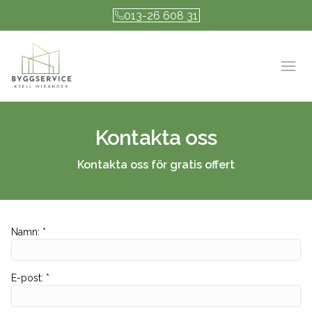
013-26 608 31
Öpp
Kontakta oss
Kontakta oss för gratis offert
Namn
:
*
E-post
:
*