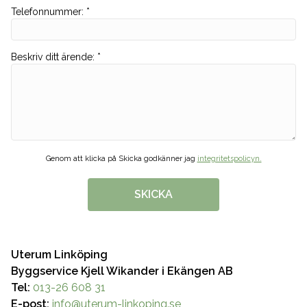
Telefonnummer
:
*
Beskriv ditt ärende
:
*
Genom att klicka på Skicka godkänner jag
integritetspolicyn.
SKICKA
Uterum Linköping
Byggservice Kjell Wikander i Ekängen AB
Tel:
013-26 608 31
E-post:
info@uterum-linkoping.se